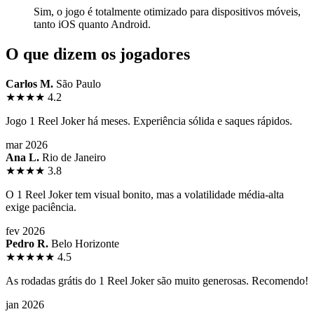
Sim, o jogo é totalmente otimizado para dispositivos móveis,
tanto iOS quanto Android.
O que dizem os jogadores
Carlos M.
São Paulo
★★★★
4.2
Jogo 1 Reel Joker há meses. Experiência sólida e saques rápidos.
mar 2026
Ana L.
Rio de Janeiro
★★★★
3.8
O 1 Reel Joker tem visual bonito, mas a volatilidade média-alta
exige paciência.
fev 2026
Pedro R.
Belo Horizonte
★★★★★
4.5
As rodadas grátis do 1 Reel Joker são muito generosas. Recomendo!
jan 2026