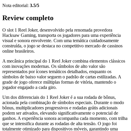
Nota editorial:
3.5/5
Review completo
O slot 1 Reel Joker, desenvolvido pela renomada provedora
Hacksaw Gaming, transporta os jogadores para uma experiência
visual e sonora envolvente. Com uma temática cuidadosamente
construída, o jogo se destaca no competitivo mercado de cassinos
online brasileiros.
A mecânica principal do 1 Reel Joker combina elementos clássicos
com inovações modernas. Os símbolos de alto valor são
representados por ícones temáticos detalhados, enquanto os
símbolos de baixo valor seguem o padrão de cartas estilizadas. A
grade de jogo oferece múltiplas formas de vitória, mantendo o
jogador engajado a cada giro.
Um dos diferenciais do 1 Reel Joker é a sua rodada de bônus,
acionada pela combinação de símbolos especiais. Durante o modo
bônus, multiplicadores progressivos e rodadas grátis adicionais
podem ser ativados, elevando significativamente o potencial de
ganhos. A experiência sonora acompanha cada momento, com trilha
que se intensifica durante as rodadas de alta tensão. O jogo foi
totalmente otimizado para dispositivos móveis, garantindo uma