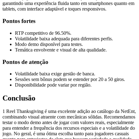
garantindo uma experiência fluida tanto em smartphones quanto em
tablets, com interface adaptável e toques responsivos.
Pontos fortes
RTP competitivo de 96.50%.
Volatilidade baixa adequada para diferentes perfis.
Modo demo disponível para testes.
Temática envolvente e visual de alta qualidade.
Pontos de atenção
Volatilidade baixa exige gestão de banca.
Sessões sem bônus podem se estender por 20 a 50 giros.
Disponibilidade pode variar por região.
Conclusão
1 Reel Thanksgiving é uma excelente adição ao catálogo da NetEnt,
combinando visual atraente com mecânicas sólidas. Recomendamos
testar o modo demo antes de jogar com valores reais, especialmente
para entender a frequência dos recursos especiais e a volatilidade do
jogo. No geral, é uma ótima escolha tanto para jogadores casuais