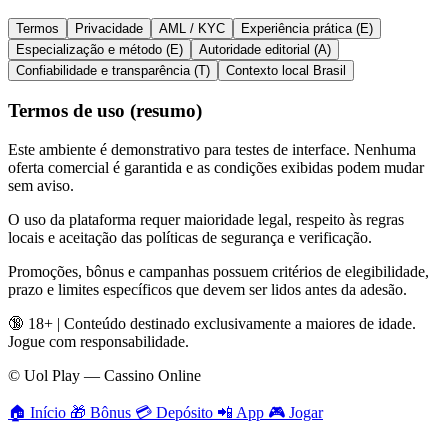
Termos
Privacidade
AML / KYC
Experiência prática (E)
Especialização e método (E)
Autoridade editorial (A)
Confiabilidade e transparência (T)
Contexto local Brasil
Termos de uso (resumo)
Este ambiente é demonstrativo para testes de interface. Nenhuma
oferta comercial é garantida e as condições exibidas podem mudar
sem aviso.
O uso da plataforma requer maioridade legal, respeito às regras
locais e aceitação das políticas de segurança e verificação.
Promoções, bônus e campanhas possuem critérios de elegibilidade,
prazo e limites específicos que devem ser lidos antes da adesão.
🔞 18+ | Conteúdo destinado exclusivamente a maiores de idade.
Jogue com responsabilidade.
© Uol Play — Cassino Online
🏠
Início
🎁
Bônus
💳
Depósito
📲
App
🎮
Jogar