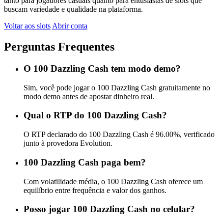
tanto para jogadores casuais quanto para entusiastas de slots que
buscam variedade e qualidade na plataforma.
Voltar aos slots
Abrir conta
Perguntas Frequentes
O 100 Dazzling Cash tem modo demo?
Sim, você pode jogar o 100 Dazzling Cash gratuitamente no
modo demo antes de apostar dinheiro real.
Qual o RTP do 100 Dazzling Cash?
O RTP declarado do 100 Dazzling Cash é 96.00%, verificado
junto à provedora Evolution.
100 Dazzling Cash paga bem?
Com volatilidade média, o 100 Dazzling Cash oferece um
equilíbrio entre frequência e valor dos ganhos.
Posso jogar 100 Dazzling Cash no celular?