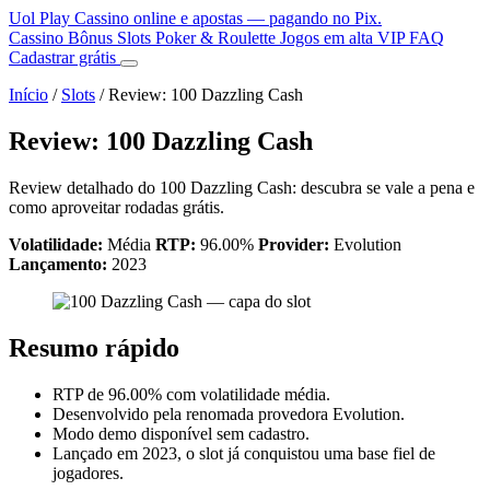
Uol Play
Cassino online e apostas — pagando no Pix.
Cassino
Bônus
Slots
Poker & Roulette
Jogos em alta
VIP
FAQ
Cadastrar grátis
Início
/
Slots
/
Review: 100 Dazzling Cash
Review: 100 Dazzling Cash
Review detalhado do 100 Dazzling Cash: descubra se vale a pena e
como aproveitar rodadas grátis.
Volatilidade:
Média
RTP:
96.00%
Provider:
Evolution
Lançamento:
2023
Resumo rápido
RTP de 96.00% com volatilidade média.
Desenvolvido pela renomada provedora Evolution.
Modo demo disponível sem cadastro.
Lançado em 2023, o slot já conquistou uma base fiel de
jogadores.