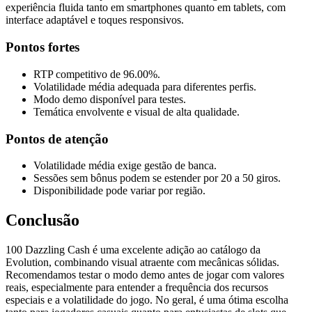
experiência fluida tanto em smartphones quanto em tablets, com
interface adaptável e toques responsivos.
Pontos fortes
RTP competitivo de 96.00%.
Volatilidade média adequada para diferentes perfis.
Modo demo disponível para testes.
Temática envolvente e visual de alta qualidade.
Pontos de atenção
Volatilidade média exige gestão de banca.
Sessões sem bônus podem se estender por 20 a 50 giros.
Disponibilidade pode variar por região.
Conclusão
100 Dazzling Cash é uma excelente adição ao catálogo da
Evolution, combinando visual atraente com mecânicas sólidas.
Recomendamos testar o modo demo antes de jogar com valores
reais, especialmente para entender a frequência dos recursos
especiais e a volatilidade do jogo. No geral, é uma ótima escolha