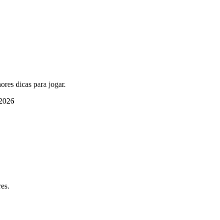
ores dicas para jogar.
2026
es.