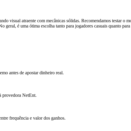
ndo visual atraente com mecânicas sólidas. Recomendamos testar o mod
. No geral, é uma ótima escolha tanto para jogadores casuais quanto para
mo antes de apostar dinheiro real.
à provedora NetEnt.
ntre frequência e valor dos ganhos.