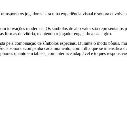
ransporta os jogadores para uma experiência visual e sonora envolven
m inovações modernas. Os símbolos de alto valor são representados po
las formas de vitória, mantendo o jogador engajado a cada giro.
da pela combinação de símbolos especiais. Durante o modo bônus, multi
ência sonora acompanha cada momento, com trilha que se intensifica dur
tphones quanto em tablets, com interface adaptável e toques responsivo