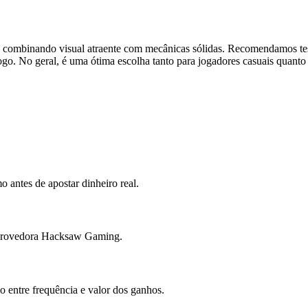
combinando visual atraente com mecânicas sólidas. Recomendamos test
 jogo. No geral, é uma ótima escolha tanto para jogadores casuais quanto
antes de apostar dinheiro real.
 provedora Hacksaw Gaming.
o entre frequência e valor dos ganhos.