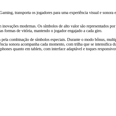
ming, transporta os jogadores para uma experiência visual e sonora 
inovações modernas. Os símbolos de alto valor são representados por 
las formas de vitória, mantendo o jogador engajado a cada giro.
 pela combinação de símbolos especiais. Durante o modo bônus, multipl
ência sonora acompanha cada momento, com trilha que se intensifica dur
tphones quanto em tablets, com interface adaptável e toques responsivo