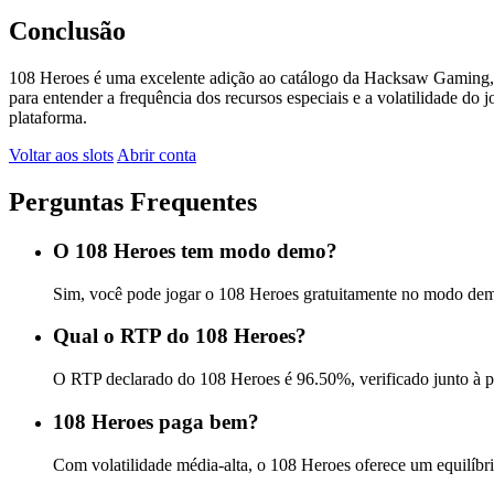
Conclusão
108 Heroes é uma excelente adição ao catálogo da Hacksaw Gaming, 
para entender a frequência dos recursos especiais e a volatilidade do
plataforma.
Voltar aos slots
Abrir conta
Perguntas Frequentes
O 108 Heroes tem modo demo?
Sim, você pode jogar o 108 Heroes gratuitamente no modo demo 
Qual o RTP do 108 Heroes?
O RTP declarado do 108 Heroes é 96.50%, verificado junto à
108 Heroes paga bem?
Com volatilidade média-alta, o 108 Heroes oferece um equilíbri