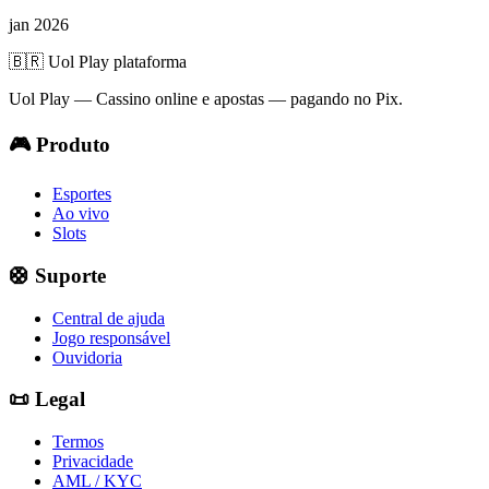
jan 2026
🇧🇷 Uol Play plataforma
Uol Play — Cassino online e apostas — pagando no Pix.
🎮
Produto
Esportes
Ao vivo
Slots
🛟
Suporte
Central de ajuda
Jogo responsável
Ouvidoria
📜
Legal
Termos
Privacidade
AML / KYC