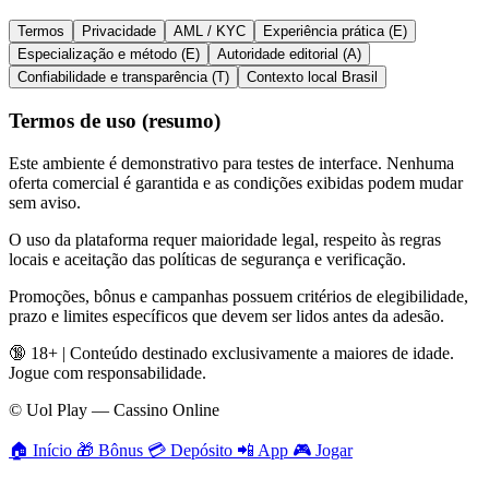
Termos
Privacidade
AML / KYC
Experiência prática (E)
Especialização e método (E)
Autoridade editorial (A)
Confiabilidade e transparência (T)
Contexto local Brasil
Termos de uso (resumo)
Este ambiente é demonstrativo para testes de interface. Nenhuma
oferta comercial é garantida e as condições exibidas podem mudar
sem aviso.
O uso da plataforma requer maioridade legal, respeito às regras
locais e aceitação das políticas de segurança e verificação.
Promoções, bônus e campanhas possuem critérios de elegibilidade,
prazo e limites específicos que devem ser lidos antes da adesão.
🔞 18+ | Conteúdo destinado exclusivamente a maiores de idade.
Jogue com responsabilidade.
© Uol Play — Cassino Online
🏠
Início
🎁
Bônus
💳
Depósito
📲
App
🎮
Jogar