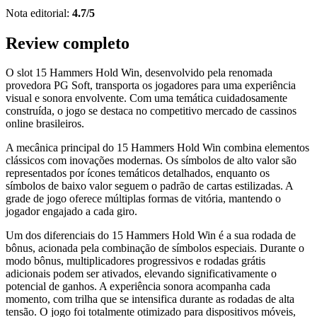
Nota editorial:
4.7/5
Review completo
O slot 15 Hammers Hold Win, desenvolvido pela renomada
provedora PG Soft, transporta os jogadores para uma experiência
visual e sonora envolvente. Com uma temática cuidadosamente
construída, o jogo se destaca no competitivo mercado de cassinos
online brasileiros.
A mecânica principal do 15 Hammers Hold Win combina elementos
clássicos com inovações modernas. Os símbolos de alto valor são
representados por ícones temáticos detalhados, enquanto os
símbolos de baixo valor seguem o padrão de cartas estilizadas. A
grade de jogo oferece múltiplas formas de vitória, mantendo o
jogador engajado a cada giro.
Um dos diferenciais do 15 Hammers Hold Win é a sua rodada de
bônus, acionada pela combinação de símbolos especiais. Durante o
modo bônus, multiplicadores progressivos e rodadas grátis
adicionais podem ser ativados, elevando significativamente o
potencial de ganhos. A experiência sonora acompanha cada
momento, com trilha que se intensifica durante as rodadas de alta
tensão. O jogo foi totalmente otimizado para dispositivos móveis,