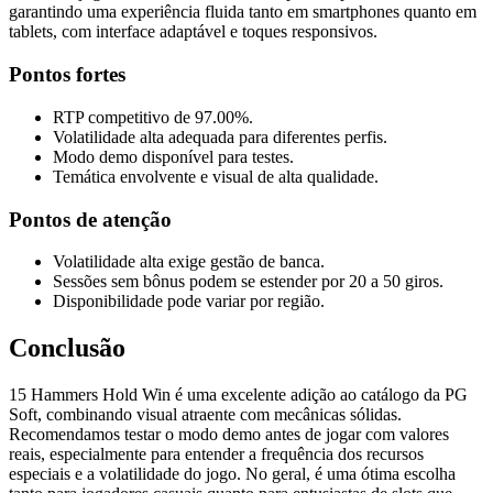
garantindo uma experiência fluida tanto em smartphones quanto em
tablets, com interface adaptável e toques responsivos.
Pontos fortes
RTP competitivo de 97.00%.
Volatilidade alta adequada para diferentes perfis.
Modo demo disponível para testes.
Temática envolvente e visual de alta qualidade.
Pontos de atenção
Volatilidade alta exige gestão de banca.
Sessões sem bônus podem se estender por 20 a 50 giros.
Disponibilidade pode variar por região.
Conclusão
15 Hammers Hold Win é uma excelente adição ao catálogo da PG
Soft, combinando visual atraente com mecânicas sólidas.
Recomendamos testar o modo demo antes de jogar com valores
reais, especialmente para entender a frequência dos recursos
especiais e a volatilidade do jogo. No geral, é uma ótima escolha