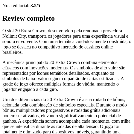
Nota editorial:
3.5/5
Review completo
O slot 20 Extra Crown, desenvolvido pela renomada provedora
Nolimit City, transporta os jogadores para uma experiência visual e
sonora envolvente. Com uma temática cuidadosamente construída, o
jogo se destaca no competitivo mercado de cassinos online
brasileiros.
A mecânica principal do 20 Extra Crown combina elementos
clássicos com inovações modernas. Os símbolos de alto valor são
representados por ícones temáticos detalhados, enquanto os
símbolos de baixo valor seguem o padrão de cartas estilizadas. A
grade de jogo oferece múltiplas formas de vitória, mantendo o
jogador engajado a cada giro.
Um dos diferenciais do 20 Extra Crown é a sua rodada de bônus,
acionada pela combinação de símbolos especiais. Durante o modo
bônus, multiplicadores progressivos e rodadas grátis adicionais
podem ser ativados, elevando significativamente o potencial de
ganhos. A experiência sonora acompanha cada momento, com trilha
que se intensifica durante as rodadas de alta tensão. O jogo foi
totalmente otimizado para dispositivos móveis, garantindo uma