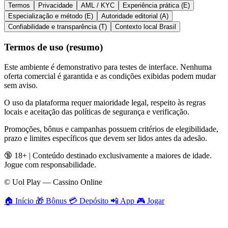
Termos
Privacidade
AML / KYC
Experiência prática (E)
Especialização e método (E)
Autoridade editorial (A)
Confiabilidade e transparência (T)
Contexto local Brasil
Termos de uso (resumo)
Este ambiente é demonstrativo para testes de interface. Nenhuma
oferta comercial é garantida e as condições exibidas podem mudar
sem aviso.
O uso da plataforma requer maioridade legal, respeito às regras
locais e aceitação das políticas de segurança e verificação.
Promoções, bônus e campanhas possuem critérios de elegibilidade,
prazo e limites específicos que devem ser lidos antes da adesão.
🔞 18+ | Conteúdo destinado exclusivamente a maiores de idade.
Jogue com responsabilidade.
© Uol Play — Cassino Online
🏠
Início
🎁
Bônus
💳
Depósito
📲
App
🎮
Jogar