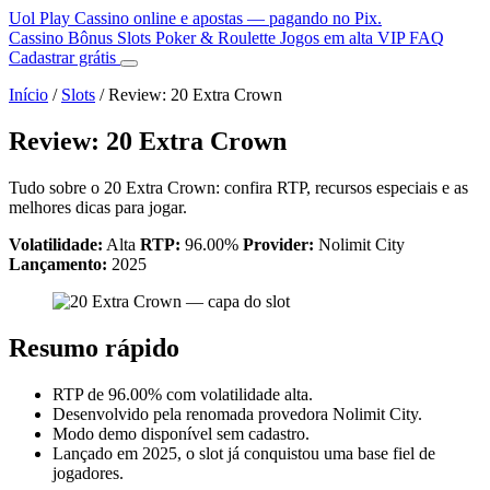
Uol Play
Cassino online e apostas — pagando no Pix.
Cassino
Bônus
Slots
Poker & Roulette
Jogos em alta
VIP
FAQ
Cadastrar grátis
Início
/
Slots
/
Review: 20 Extra Crown
Review: 20 Extra Crown
Tudo sobre o 20 Extra Crown: confira RTP, recursos especiais e as
melhores dicas para jogar.
Volatilidade:
Alta
RTP:
96.00%
Provider:
Nolimit City
Lançamento:
2025
Resumo rápido
RTP de 96.00% com volatilidade alta.
Desenvolvido pela renomada provedora Nolimit City.
Modo demo disponível sem cadastro.
Lançado em 2025, o slot já conquistou uma base fiel de
jogadores.