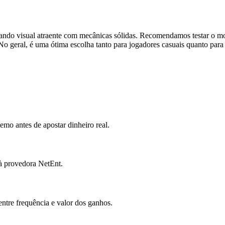
ndo visual atraente com mecânicas sólidas. Recomendamos testar o mod
. No geral, é uma ótima escolha tanto para jogadores casuais quanto para
mo antes de apostar dinheiro real.
à provedora NetEnt.
ntre frequência e valor dos ganhos.