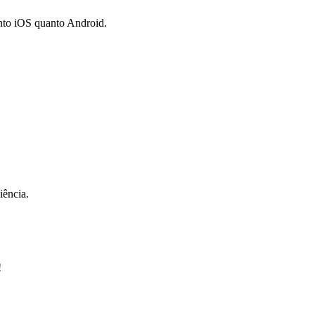
anto iOS quanto Android.
iência.
!