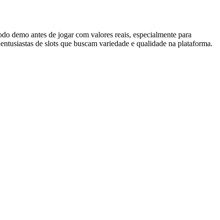
o demo antes de jogar com valores reais, especialmente para
 entusiastas de slots que buscam variedade e qualidade na plataforma.