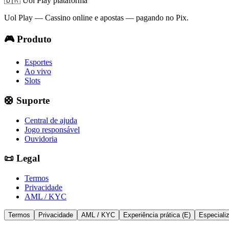
🇧🇷 Uol Play plataforma
Uol Play — Cassino online e apostas — pagando no Pix.
🎮
Produto
Esportes
Ao vivo
Slots
🛟
Suporte
Central de ajuda
Jogo responsável
Ouvidoria
📜
Legal
Termos
Privacidade
AML / KYC
Termos
Privacidade
AML / KYC
Experiência prática (E)
Especiali