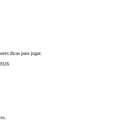
ores dicas para jogar.
2026
es.