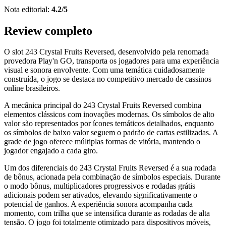
Nota editorial:
4.2/5
Review completo
O slot 243 Crystal Fruits Reversed, desenvolvido pela renomada
provedora Play'n GO, transporta os jogadores para uma experiência
visual e sonora envolvente. Com uma temática cuidadosamente
construída, o jogo se destaca no competitivo mercado de cassinos
online brasileiros.
A mecânica principal do 243 Crystal Fruits Reversed combina
elementos clássicos com inovações modernas. Os símbolos de alto
valor são representados por ícones temáticos detalhados, enquanto
os símbolos de baixo valor seguem o padrão de cartas estilizadas. A
grade de jogo oferece múltiplas formas de vitória, mantendo o
jogador engajado a cada giro.
Um dos diferenciais do 243 Crystal Fruits Reversed é a sua rodada
de bônus, acionada pela combinação de símbolos especiais. Durante
o modo bônus, multiplicadores progressivos e rodadas grátis
adicionais podem ser ativados, elevando significativamente o
potencial de ganhos. A experiência sonora acompanha cada
momento, com trilha que se intensifica durante as rodadas de alta
tensão. O jogo foi totalmente otimizado para dispositivos móveis,