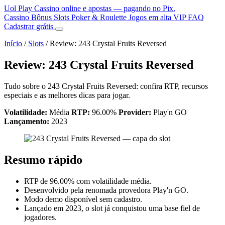
Uol Play
Cassino online e apostas — pagando no Pix.
Cassino
Bônus
Slots
Poker & Roulette
Jogos em alta
VIP
FAQ
Cadastrar grátis
Início
/
Slots
/
Review: 243 Crystal Fruits Reversed
Review: 243 Crystal Fruits Reversed
Tudo sobre o 243 Crystal Fruits Reversed: confira RTP, recursos
especiais e as melhores dicas para jogar.
Volatilidade:
Média
RTP:
96.00%
Provider:
Play'n GO
Lançamento:
2023
Resumo rápido
RTP de 96.00% com volatilidade média.
Desenvolvido pela renomada provedora Play'n GO.
Modo demo disponível sem cadastro.
Lançado em 2023, o slot já conquistou uma base fiel de
jogadores.