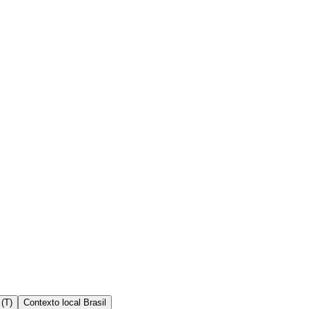
 (T)
Contexto local Brasil