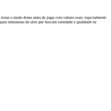
estar o modo demo antes de jogar com valores reais, especialmente
 para entusiastas de slots que buscam variedade e qualidade na