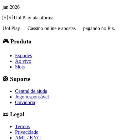
jan 2026
🇧🇷 Uol Play plataforma
Uol Play — Cassino online e apostas — pagando no Pix.
🎮
Produto
Esportes
Ao vivo
Slots
🛟
Suporte
Central de ajuda
Jogo responsável
Ouvidoria
📜
Legal
Termos
Privacidade
AML / KYC