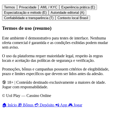
Termos
Privacidade
AML / KYC
Experiência prática (E)
Especialização e método (E)
Autoridade editorial (A)
Confiabilidade e transparência (T)
Contexto local Brasil
Termos de uso (resumo)
Este ambiente é demonstrativo para testes de interface. Nenhuma
oferta comercial é garantida e as condições exibidas podem mudar
sem aviso.
O uso da plataforma requer maioridade legal, respeito às regras
locais e aceitação das políticas de segurança e verificação.
Promoções, bônus e campanhas possuem critérios de elegibilidade,
prazo e limites específicos que devem ser lidos antes da adesão.
🔞 18+ | Conteúdo destinado exclusivamente a maiores de idade.
Jogue com responsabilidade.
© Uol Play — Cassino Online
🏠
Início
🎁
Bônus
💳
Depósito
📲
App
🎮
Jogar