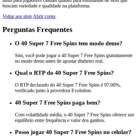
tanto para jogadores casuais quanto para entusiastas de slots que
buscam variedade e qualidade na plataforma.
Voltar aos slots
Abrir conta
Perguntas Frequentes
O 40 Super 7 Free Spins tem modo demo?
Sim, você pode jogar o 40 Super 7 Free Spins gratuitamente
no modo demo antes de apostar dinheiro real.
Qual o RTP do 40 Super 7 Free Spins?
O RTP declarado do 40 Super 7 Free Spins é 97.00%,
verificado junto à provedora Evolution.
40 Super 7 Free Spins paga bem?
Com volatilidade média, o 40 Super 7 Free Spins oferece um
equilíbrio entre frequência e valor dos ganhos.
Posso jogar 40 Super 7 Free Spins no celular?