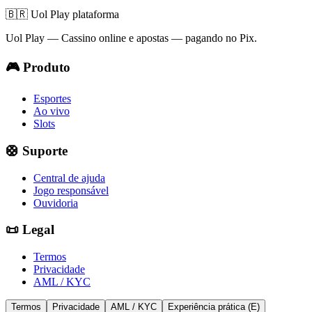
🇧🇷 Uol Play plataforma
Uol Play — Cassino online e apostas — pagando no Pix.
🎮
Produto
Esportes
Ao vivo
Slots
🛟
Suporte
Central de ajuda
Jogo responsável
Ouvidoria
📜
Legal
Termos
Privacidade
AML / KYC
Termos
Privacidade
AML / KYC
Experiência prática (E)