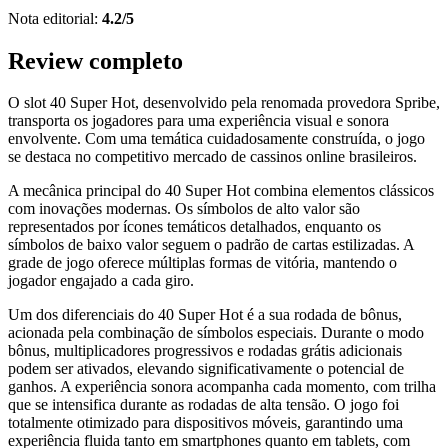
Nota editorial:
4.2/5
Review completo
O slot 40 Super Hot, desenvolvido pela renomada provedora Spribe,
transporta os jogadores para uma experiência visual e sonora
envolvente. Com uma temática cuidadosamente construída, o jogo
se destaca no competitivo mercado de cassinos online brasileiros.
A mecânica principal do 40 Super Hot combina elementos clássicos
com inovações modernas. Os símbolos de alto valor são
representados por ícones temáticos detalhados, enquanto os
símbolos de baixo valor seguem o padrão de cartas estilizadas. A
grade de jogo oferece múltiplas formas de vitória, mantendo o
jogador engajado a cada giro.
Um dos diferenciais do 40 Super Hot é a sua rodada de bônus,
acionada pela combinação de símbolos especiais. Durante o modo
bônus, multiplicadores progressivos e rodadas grátis adicionais
podem ser ativados, elevando significativamente o potencial de
ganhos. A experiência sonora acompanha cada momento, com trilha
que se intensifica durante as rodadas de alta tensão. O jogo foi
totalmente otimizado para dispositivos móveis, garantindo uma
experiência fluida tanto em smartphones quanto em tablets, com