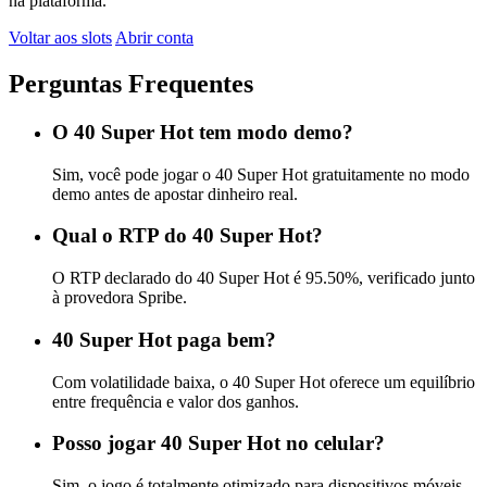
na plataforma.
Voltar aos slots
Abrir conta
Perguntas Frequentes
O 40 Super Hot tem modo demo?
Sim, você pode jogar o 40 Super Hot gratuitamente no modo
demo antes de apostar dinheiro real.
Qual o RTP do 40 Super Hot?
O RTP declarado do 40 Super Hot é 95.50%, verificado junto
à provedora Spribe.
40 Super Hot paga bem?
Com volatilidade baixa, o 40 Super Hot oferece um equilíbrio
entre frequência e valor dos ganhos.
Posso jogar 40 Super Hot no celular?
Sim, o jogo é totalmente otimizado para dispositivos móveis,