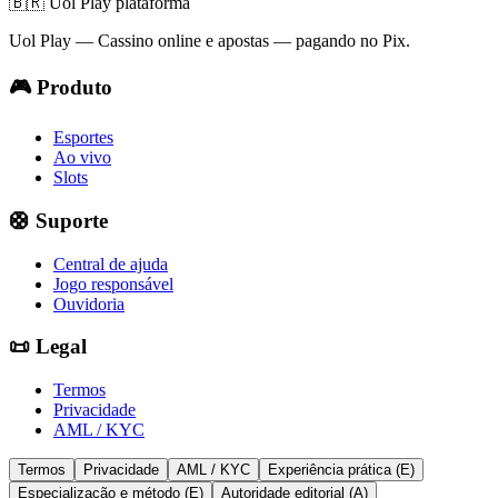
🇧🇷 Uol Play plataforma
Uol Play — Cassino online e apostas — pagando no Pix.
🎮
Produto
Esportes
Ao vivo
Slots
🛟
Suporte
Central de ajuda
Jogo responsável
Ouvidoria
📜
Legal
Termos
Privacidade
AML / KYC
Termos
Privacidade
AML / KYC
Experiência prática (E)
Especialização e método (E)
Autoridade editorial (A)