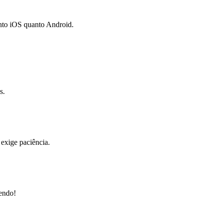
anto iOS quanto Android.
s.
 exige paciência.
endo!