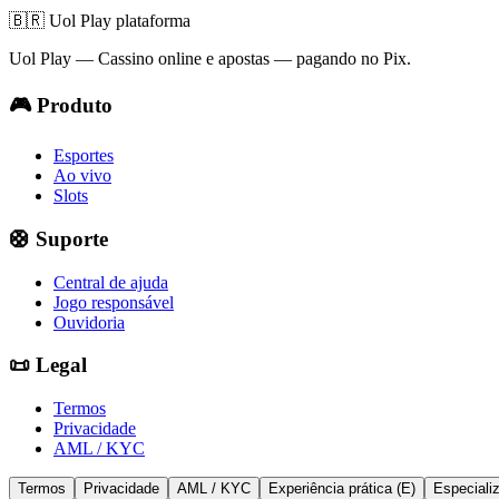
🇧🇷 Uol Play plataforma
Uol Play — Cassino online e apostas — pagando no Pix.
🎮
Produto
Esportes
Ao vivo
Slots
🛟
Suporte
Central de ajuda
Jogo responsável
Ouvidoria
📜
Legal
Termos
Privacidade
AML / KYC
Termos
Privacidade
AML / KYC
Experiência prática (E)
Especiali