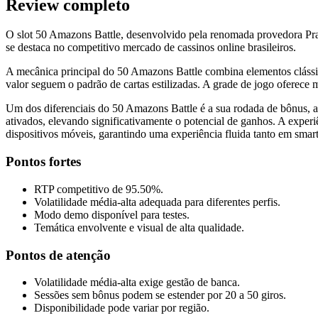
Review completo
O slot 50 Amazons Battle, desenvolvido pela renomada provedora Prag
se destaca no competitivo mercado de cassinos online brasileiros.
A mecânica principal do 50 Amazons Battle combina elementos clássic
valor seguem o padrão de cartas estilizadas. A grade de jogo oferece 
Um dos diferenciais do 50 Amazons Battle é a sua rodada de bônus, a
ativados, elevando significativamente o potencial de ganhos. A experi
dispositivos móveis, garantindo uma experiência fluida tanto em smar
Pontos fortes
RTP competitivo de 95.50%.
Volatilidade média-alta adequada para diferentes perfis.
Modo demo disponível para testes.
Temática envolvente e visual de alta qualidade.
Pontos de atenção
Volatilidade média-alta exige gestão de banca.
Sessões sem bônus podem se estender por 20 a 50 giros.
Disponibilidade pode variar por região.