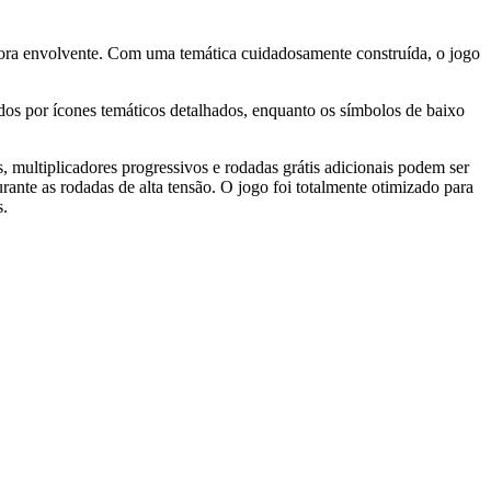
nora envolvente. Com uma temática cuidadosamente construída, o jogo
os por ícones temáticos detalhados, enquanto os símbolos de baixo
multiplicadores progressivos e rodadas grátis adicionais podem ser
ante as rodadas de alta tensão. O jogo foi totalmente otimizado para
s.