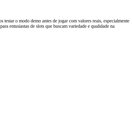
 testar o modo demo antes de jogar com valores reais, especialmente
 para entusiastas de slots que buscam variedade e qualidade na