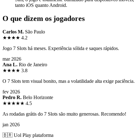
tanto iOS quanto Android.
O que dizem os jogadores
Carlos M.
São Paulo
★★★★
4.2
Jogo 7 Slots há meses. Experiência sólida e saques rápidos.
mar 2026
Ana L.
Rio de Janeiro
★★★★
3.8
O 7 Slots tem visual bonito, mas a volatilidade alta exige paciência.
fev 2026
Pedro R.
Belo Horizonte
★★★★★
4.5
As rodadas grátis do 7 Slots são muito generosas. Recomendo!
jan 2026
🇧🇷 Uol Play plataforma