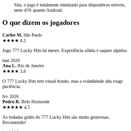
Sim, o jogo é totalmente otimizado para dispositivos móveis,
tanto iOS quanto Android.
O que dizem os jogadores
Carlos M.
São Paulo
★★★★
4.2
Jogo 777 Lucky Hits há meses. Experiência sólida e saques rápidos.
mar 2026
Ana L.
Rio de Janeiro
★★★★
3.8
O 777 Lucky Hits tem visual bonito, mas a volatilidade alta exige
paciência.
fev 2026
Pedro R.
Belo Horizonte
★★★★★
4.5
As rodadas grátis do 777 Lucky Hits são muito generosas.
Recomendo!