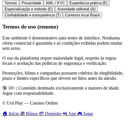
Termos
Privacidade
AML / KYC
Experiência prática (E)
Especialização e método (E)
Autoridade editorial (A)
Confiabilidade e transparência (T)
Contexto local Brasil
Termos de uso (resumo)
Este ambiente é demonstrativo para testes de interface. Nenhuma
oferta comercial é garantida e as condições exibidas podem mudar
sem aviso.
O uso da plataforma requer maioridade legal, respeito às regras
locais e aceitação das políticas de segurança e verificação.
Promoções, bônus e campanhas possuem critérios de elegibilidade,
prazo e limites específicos que devem ser lidos antes da adesão.
🔞 18+ | Conteúdo destinado exclusivamente a maiores de idade.
Jogue com responsabilidade.
© Uol Play — Cassino Online
🏠
Início
🎁
Bônus
💳
Depósito
📲
App
🎮
Jogar