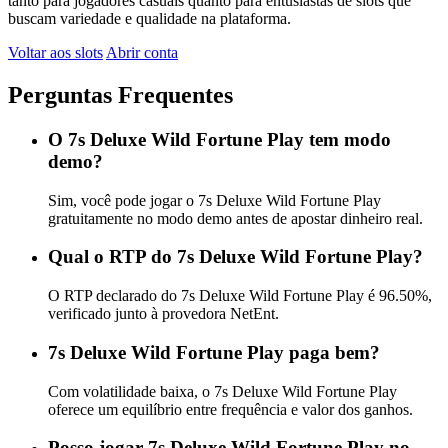
tanto para jogadores casuais quanto para entusiastas de slots que
buscam variedade e qualidade na plataforma.
Voltar aos slots
Abrir conta
Perguntas Frequentes
O 7s Deluxe Wild Fortune Play tem modo
demo?
Sim, você pode jogar o 7s Deluxe Wild Fortune Play
gratuitamente no modo demo antes de apostar dinheiro real.
Qual o RTP do 7s Deluxe Wild Fortune Play?
O RTP declarado do 7s Deluxe Wild Fortune Play é 96.50%,
verificado junto à provedora NetEnt.
7s Deluxe Wild Fortune Play paga bem?
Com volatilidade baixa, o 7s Deluxe Wild Fortune Play
oferece um equilíbrio entre frequência e valor dos ganhos.
Posso jogar 7s Deluxe Wild Fortune Play no