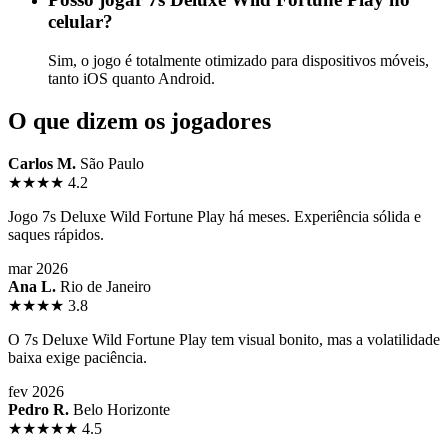
celular?
Sim, o jogo é totalmente otimizado para dispositivos móveis,
tanto iOS quanto Android.
O que dizem os jogadores
Carlos M.
São Paulo
★★★★
4.2
Jogo 7s Deluxe Wild Fortune Play há meses. Experiência sólida e
saques rápidos.
mar 2026
Ana L.
Rio de Janeiro
★★★★
3.8
O 7s Deluxe Wild Fortune Play tem visual bonito, mas a volatilidade
baixa exige paciência.
fev 2026
Pedro R.
Belo Horizonte
★★★★★
4.5