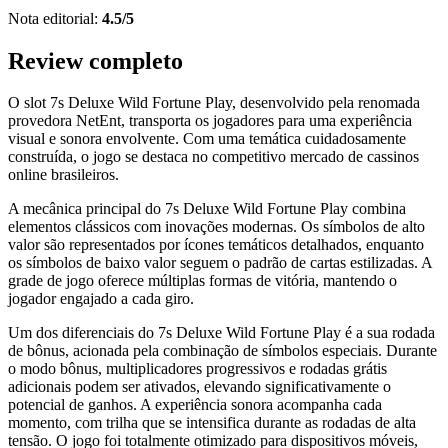
Nota editorial:
4.5/5
Review completo
O slot 7s Deluxe Wild Fortune Play, desenvolvido pela renomada
provedora NetEnt, transporta os jogadores para uma experiência
visual e sonora envolvente. Com uma temática cuidadosamente
construída, o jogo se destaca no competitivo mercado de cassinos
online brasileiros.
A mecânica principal do 7s Deluxe Wild Fortune Play combina
elementos clássicos com inovações modernas. Os símbolos de alto
valor são representados por ícones temáticos detalhados, enquanto
os símbolos de baixo valor seguem o padrão de cartas estilizadas. A
grade de jogo oferece múltiplas formas de vitória, mantendo o
jogador engajado a cada giro.
Um dos diferenciais do 7s Deluxe Wild Fortune Play é a sua rodada
de bônus, acionada pela combinação de símbolos especiais. Durante
o modo bônus, multiplicadores progressivos e rodadas grátis
adicionais podem ser ativados, elevando significativamente o
potencial de ganhos. A experiência sonora acompanha cada
momento, com trilha que se intensifica durante as rodadas de alta
tensão. O jogo foi totalmente otimizado para dispositivos móveis,