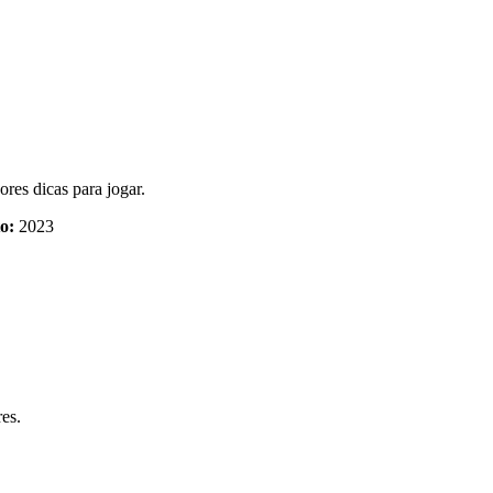
res dicas para jogar.
o:
2023
es.