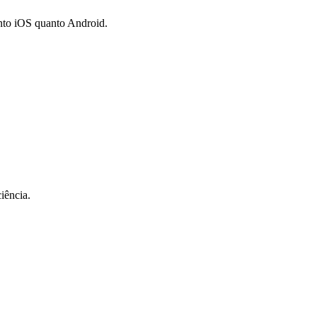
anto iOS quanto Android.
iência.