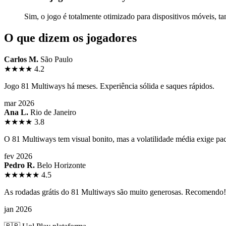
Sim, o jogo é totalmente otimizado para dispositivos móveis, t
O que dizem os jogadores
Carlos M.
São Paulo
★★★★
4.2
Jogo 81 Multiways há meses. Experiência sólida e saques rápidos.
mar 2026
Ana L.
Rio de Janeiro
★★★★
3.8
O 81 Multiways tem visual bonito, mas a volatilidade média exige pac
fev 2026
Pedro R.
Belo Horizonte
★★★★★
4.5
As rodadas grátis do 81 Multiways são muito generosas. Recomendo!
jan 2026