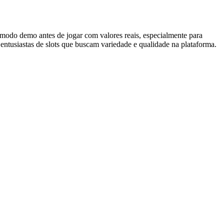
modo demo antes de jogar com valores reais, especialmente para
 entusiastas de slots que buscam variedade e qualidade na plataforma.