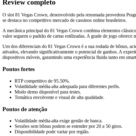
Review completo
O slot 81 Vegas Crown, desenvolvido pela renomada provedora Pragma
se destaca no competitivo mercado de cassinos online brasileiros.
A mecânica principal do 81 Vegas Crown combina elementos clássicos
valor seguem o padrão de cartas estilizadas. A grade de jogo oferece 
Um dos diferenciais do 81 Vegas Crown é a sua rodada de bônus, acio
ativados, elevando significativamente o potencial de ganhos. A experi
dispositivos móveis, garantindo uma experiência fluida tanto em smar
Pontos fortes
RTP competitivo de 95.50%.
Volatilidade média-alta adequada para diferentes perfis.
Modo demo disponível para testes.
Temática envolvente e visual de alta qualidade.
Pontos de atenção
Volatilidade média-alta exige gestão de banca.
Sessões sem bônus podem se estender por 20 a 50 giros.
Disponibilidade pode variar por região.