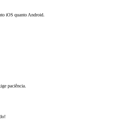
anto iOS quanto Android.
ige paciência.
do!