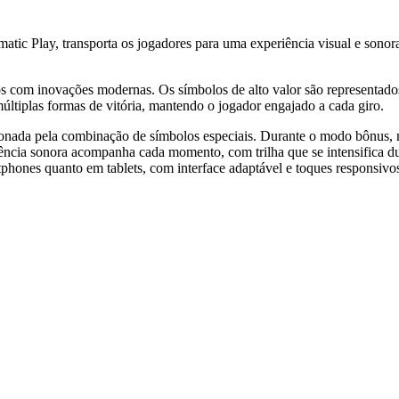
tic Play, transporta os jogadores para uma experiência visual e sono
 com inovações modernas. Os símbolos de alto valor são representados
múltiplas formas de vitória, mantendo o jogador engajado a cada giro.
nada pela combinação de símbolos especiais. Durante o modo bônus, mu
ência sonora acompanha cada momento, com trilha que se intensifica dur
tphones quanto em tablets, com interface adaptável e toques responsivo