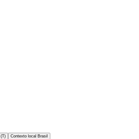
 (T)
Contexto local Brasil