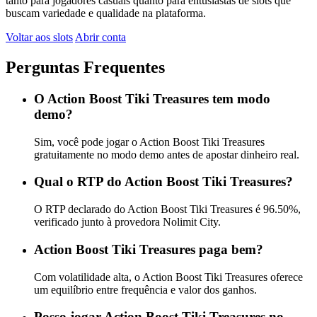
tanto para jogadores casuais quanto para entusiastas de slots que
buscam variedade e qualidade na plataforma.
Voltar aos slots
Abrir conta
Perguntas Frequentes
O Action Boost Tiki Treasures tem modo
demo?
Sim, você pode jogar o Action Boost Tiki Treasures
gratuitamente no modo demo antes de apostar dinheiro real.
Qual o RTP do Action Boost Tiki Treasures?
O RTP declarado do Action Boost Tiki Treasures é 96.50%,
verificado junto à provedora Nolimit City.
Action Boost Tiki Treasures paga bem?
Com volatilidade alta, o Action Boost Tiki Treasures oferece
um equilíbrio entre frequência e valor dos ganhos.
Posso jogar Action Boost Tiki Treasures no