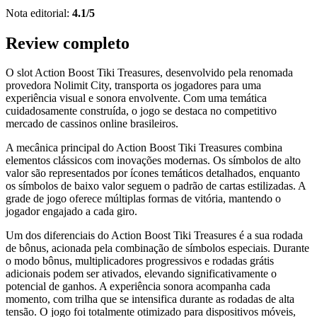
Nota editorial:
4.1/5
Review completo
O slot Action Boost Tiki Treasures, desenvolvido pela renomada
provedora Nolimit City, transporta os jogadores para uma
experiência visual e sonora envolvente. Com uma temática
cuidadosamente construída, o jogo se destaca no competitivo
mercado de cassinos online brasileiros.
A mecânica principal do Action Boost Tiki Treasures combina
elementos clássicos com inovações modernas. Os símbolos de alto
valor são representados por ícones temáticos detalhados, enquanto
os símbolos de baixo valor seguem o padrão de cartas estilizadas. A
grade de jogo oferece múltiplas formas de vitória, mantendo o
jogador engajado a cada giro.
Um dos diferenciais do Action Boost Tiki Treasures é a sua rodada
de bônus, acionada pela combinação de símbolos especiais. Durante
o modo bônus, multiplicadores progressivos e rodadas grátis
adicionais podem ser ativados, elevando significativamente o
potencial de ganhos. A experiência sonora acompanha cada
momento, com trilha que se intensifica durante as rodadas de alta
tensão. O jogo foi totalmente otimizado para dispositivos móveis,