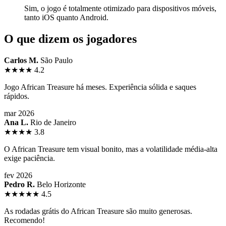
Sim, o jogo é totalmente otimizado para dispositivos móveis,
tanto iOS quanto Android.
O que dizem os jogadores
Carlos M.
São Paulo
★★★★
4.2
Jogo African Treasure há meses. Experiência sólida e saques
rápidos.
mar 2026
Ana L.
Rio de Janeiro
★★★★
3.8
O African Treasure tem visual bonito, mas a volatilidade média-alta
exige paciência.
fev 2026
Pedro R.
Belo Horizonte
★★★★★
4.5
As rodadas grátis do African Treasure são muito generosas.
Recomendo!