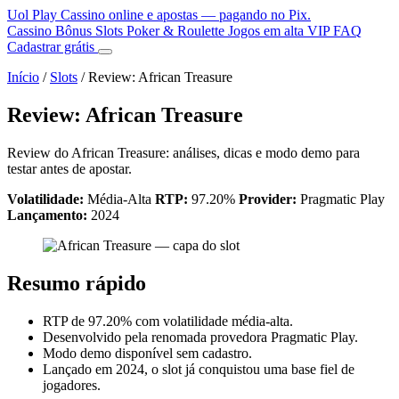
Uol Play
Cassino online e apostas — pagando no Pix.
Cassino
Bônus
Slots
Poker & Roulette
Jogos em alta
VIP
FAQ
Cadastrar grátis
Início
/
Slots
/
Review: African Treasure
Review: African Treasure
Review do African Treasure: análises, dicas e modo demo para
testar antes de apostar.
Volatilidade:
Média-Alta
RTP:
97.20%
Provider:
Pragmatic Play
Lançamento:
2024
Resumo rápido
RTP de 97.20% com volatilidade média-alta.
Desenvolvido pela renomada provedora Pragmatic Play.
Modo demo disponível sem cadastro.
Lançado em 2024, o slot já conquistou uma base fiel de
jogadores.