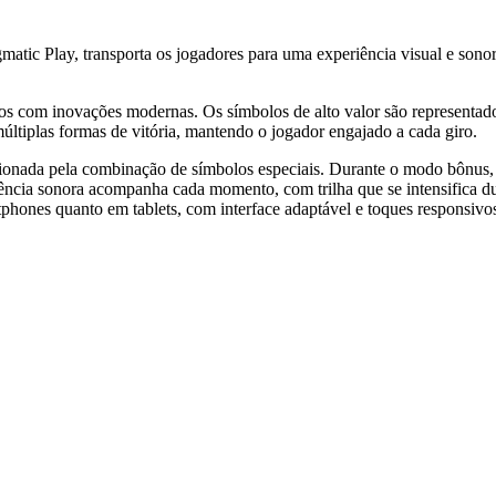
atic Play, transporta os jogadores para uma experiência visual e son
s com inovações modernas. Os símbolos de alto valor são representado
múltiplas formas de vitória, mantendo o jogador engajado a cada giro.
onada pela combinação de símbolos especiais. Durante o modo bônus, m
ência sonora acompanha cada momento, com trilha que se intensifica dur
tphones quanto em tablets, com interface adaptável e toques responsivo