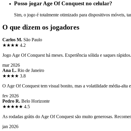
Posso jogar Age Of Conquest no celular?
Sim, o jogo é totalmente otimizado para dispositivos móveis, t
O que dizem os jogadores
Carlos M.
São Paulo
★★★★
4.2
Jogo Age Of Conquest há meses. Experiência sólida e saques rápidos
mar 2026
Ana L.
Rio de Janeiro
★★★★
3.8
O Age Of Conquest tem visual bonito, mas a volatilidade média-alta e
fev 2026
Pedro R.
Belo Horizonte
★★★★★
4.5
As rodadas grátis do Age Of Conquest são muito generosas. Recome
jan 2026