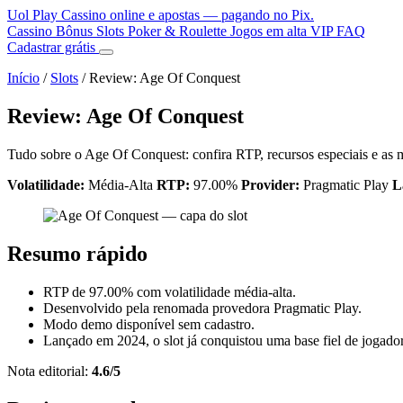
Uol Play
Cassino online e apostas — pagando no Pix.
Cassino
Bônus
Slots
Poker & Roulette
Jogos em alta
VIP
FAQ
Cadastrar grátis
Início
/
Slots
/
Review: Age Of Conquest
Review: Age Of Conquest
Tudo sobre o Age Of Conquest: confira RTP, recursos especiais e as m
Volatilidade:
Média-Alta
RTP:
97.00%
Provider:
Pragmatic Play
L
Resumo rápido
RTP de 97.00% com volatilidade média-alta.
Desenvolvido pela renomada provedora Pragmatic Play.
Modo demo disponível sem cadastro.
Lançado em 2024, o slot já conquistou uma base fiel de jogador
Nota editorial:
4.6/5