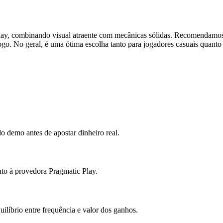
ay, combinando visual atraente com mecânicas sólidas. Recomendamos 
 jogo. No geral, é uma ótima escolha tanto para jogadores casuais quanto
 demo antes de apostar dinheiro real.
to à provedora Pragmatic Play.
líbrio entre frequência e valor dos ganhos.