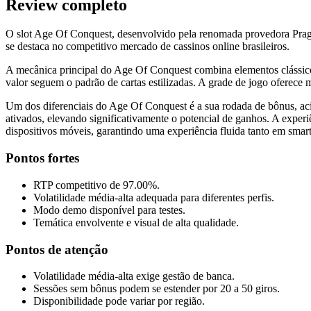
Review completo
O slot Age Of Conquest, desenvolvido pela renomada provedora Pragm
se destaca no competitivo mercado de cassinos online brasileiros.
A mecânica principal do Age Of Conquest combina elementos clássico
valor seguem o padrão de cartas estilizadas. A grade de jogo oferece 
Um dos diferenciais do Age Of Conquest é a sua rodada de bônus, aci
ativados, elevando significativamente o potencial de ganhos. A experi
dispositivos móveis, garantindo uma experiência fluida tanto em smar
Pontos fortes
RTP competitivo de 97.00%.
Volatilidade média-alta adequada para diferentes perfis.
Modo demo disponível para testes.
Temática envolvente e visual de alta qualidade.
Pontos de atenção
Volatilidade média-alta exige gestão de banca.
Sessões sem bônus podem se estender por 20 a 50 giros.
Disponibilidade pode variar por região.