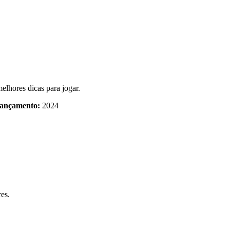
elhores dicas para jogar.
ançamento:
2024
es.