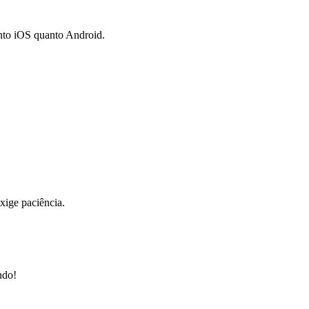
anto iOS quanto Android.
.
xige paciência.
ndo!