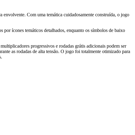
ora envolvente. Com uma temática cuidadosamente construída, o jogo
s por ícones temáticos detalhados, enquanto os símbolos de baixo
ultiplicadores progressivos e rodadas grátis adicionais podem ser
ante as rodadas de alta tensão. O jogo foi totalmente otimizado para
s.